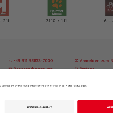
- 2.11.
31.10. + 1.11.
6. - 
+49 911 98833-7000
Anmelden zum N
Besucherbetreuung
Partner
Anreise & Unter
IMPRESSUM
|
DATENSCHUTZ
|
GENDER-HINWEIS