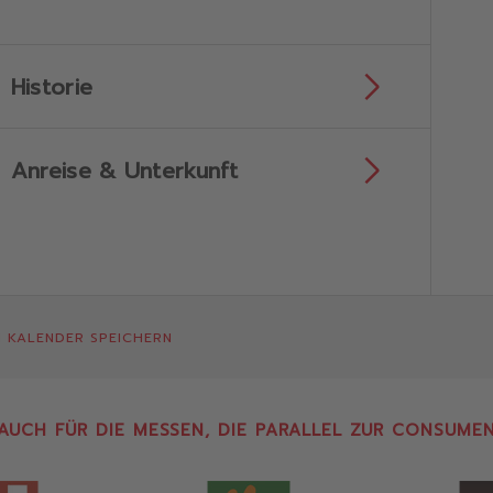
Mehr
Historie
en
erfahren
Mehr
Anreise & Unterkunft
en
erfahren
en
N KALENDER SPEICHERN
 AUCH FÜR DIE MESSEN, DIE PARALLEL ZUR CONSUME